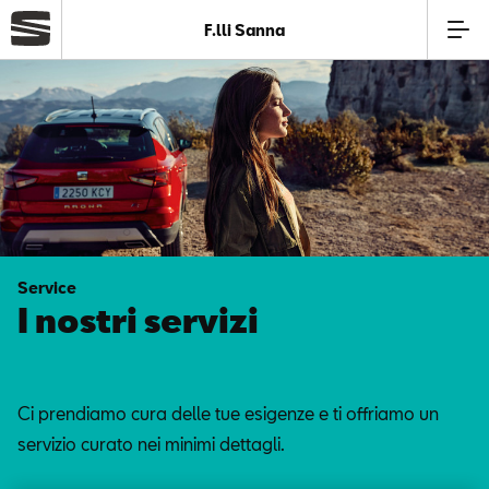
F.lli Sanna
Azienda
Modelli
Offerte
Service
Service
I nostri servizi
Business
Ci prendiamo cura delle tue esigenze e ti offriamo un
SEAT Usato Certificato
servizio curato nei minimi dettagli.