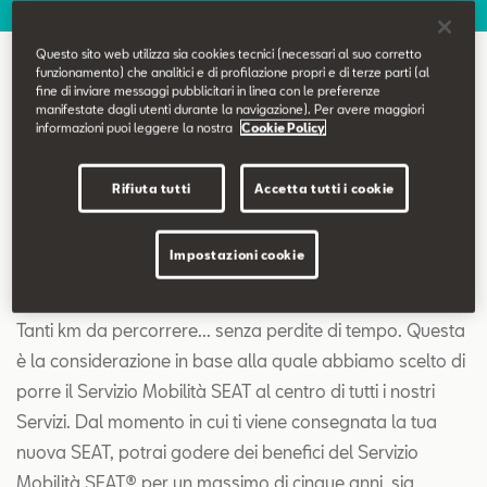
Contatti
Questo sito web utilizza sia cookies tecnici (necessari al suo corretto
funzionamento) che analitici e di profilazione propri e di terze parti (al
Configuratore
Servizio Mobilità
fine di inviare messaggi pubblicitari in linea con le preferenze
manifestate dagli utenti durante la navigazione). Per avere maggiori
informazioni puoi leggere la nostra
Cookie Policy
Rifiuta tutti
Accetta tutti i cookie
Impostazioni cookie
Servizio Mobilità
Tanti km da percorrere... senza perdite di tempo. Questa
è la considerazione in base alla quale abbiamo scelto di
porre il Servizio Mobilità SEAT al centro di tutti i nostri
Servizi. Dal momento in cui ti viene consegnata la tua
nuova SEAT, potrai godere dei benefici del Servizio
Mobilità SEAT® per un massimo di cinque anni, sia