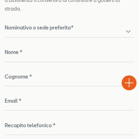
strada.
Nominativo o sede preferita*
Nome *
Test
Chiama
Informaz
WhatsA
Cognome *
Drive
Email *
Recapito telefonico *