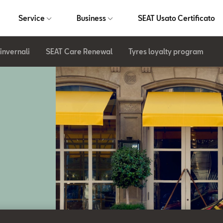
Service
Business
SEAT Usato Certificato
invernali
SEAT Care Renewal
Tyres loyalty program