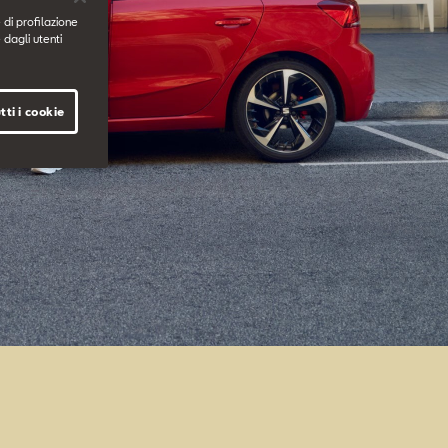
 di profilazione
 dagli utenti
tti i cookie