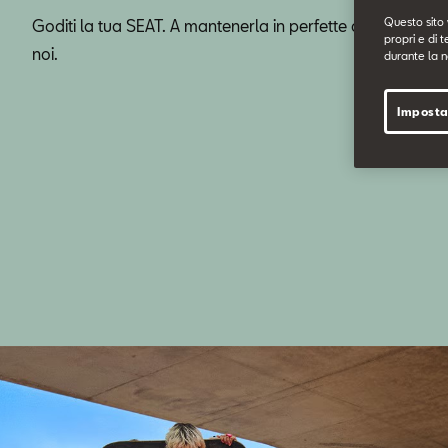
Questo sito 
Goditi la tua SEAT. A mantenerla in perfette condizioni c
propri e di t
noi.
durante la n
Imposta