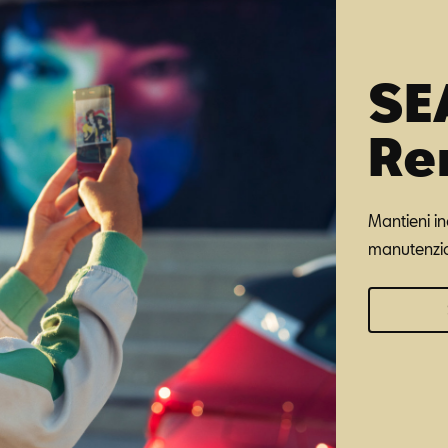
SE
Re
Mantieni in
manutenzion