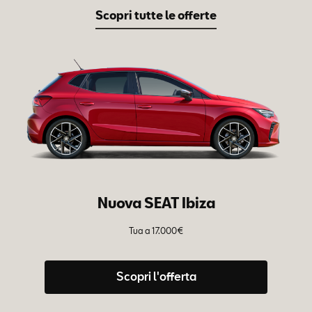
Scopri tutte le offerte
Nuova SEAT Ibiza
Tua a 17.000€
Tu
– 
Scopri l'offerta