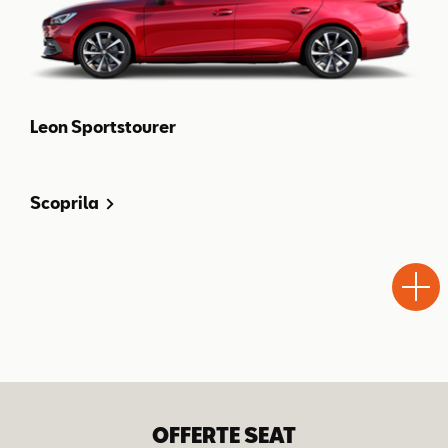
Leon Sportstourer
Scoprila
Test
Chiama
Informaz
WhatsA
Drive
OFFERTE SEAT