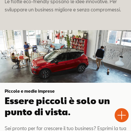
Le flotte eco-friendly sposano le idee innovative. Per
sviluppare un business migliore e senza compromessi.
Piccole e medie imprese
Essere piccoli è solo un
Test
Chiama
Informaz
WhatsA
punto di vista.
Drive
Sei pronto per far crescere il tuo business? Esprimi la tua