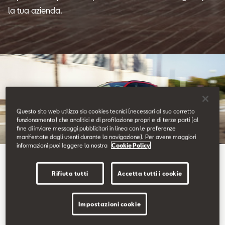
Contatti
la tua azienda.
Configuratore
Questo sito web utilizza sia cookies tecnici (necessari al suo corretto
funzionamento) che analitici e di profilazione propri e di terze parti (al
fine di inviare messaggi pubblicitari in linea con le preferenze
manifestate dagli utenti durante la navigazione). Per avere maggiori
informazioni puoi leggere la nostra
Cookie Policy
Auto aziendali e per flotte
Sei tu alla guida.
Rifiuta tutti
Accetta tutti i cookie
Impostazioni cookie
Scegli l’efficienza e l’eleganza della nostra gamma di