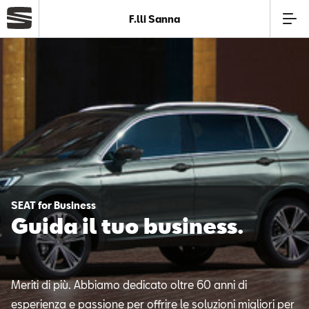
F.lli Sanna
Azienda
Modelli
Offerte
Service
SEAT for Business
Guida il tuo business.
Business
SEAT Usato Certificato
Meriti di più. Abbiamo dedicato oltre 60 anni di
esperienza e passione per offrire le soluzioni migliori per