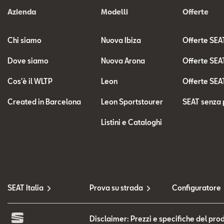
Azienda
Modelli
Offerte
Chi siamo
Nuova Ibiza
Offerte SEA
Dove siamo
Nuova Arona
Offerte SEA
Cos'è il WLTP
Leon
Offerte SEA
Created in Barcelona
Leon Sportstourer
SEAT senza 
Listini e Cataloghi
SEAT Italia
Prova su strada
Configuratore
Disclaimer: Prezzi e specifiche del prod