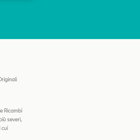
riginali
re Ricambi
iù severi,
 cui