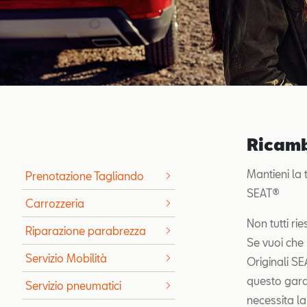
Ricamb
Mantieni la 
Prenotazione Tagliando
SEAT®
Carrozzeria
Non tutti ri
Riparazione parabrezza
Se vuoi che
Servizio Mobilità
Originali SE
questo garant
Servizio pneumatici
necessita la