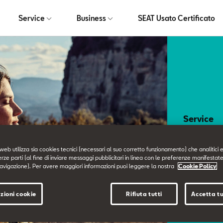
Service
Business
SEAT Usato Certificato
Service
I n
web utilizza sia cookies tecnici (necessari al suo corretto funzionamento) che analitici e
erze parti (al fine di inviare messaggi pubblicitari in linea con le preferenze manifestate
avigazione). Per avere maggiori informazioni puoi leggere la nostra
Cookie Policy
Ci prendiam
nei minimi 
zioni cookie
Rifiuta tutti
Accetta tu