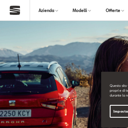
Azienda
Modelli
Offerte
Questo sito 
propri e di t
durante la n
Imposta