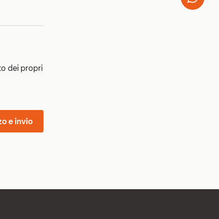
to dei propri
zo e invio