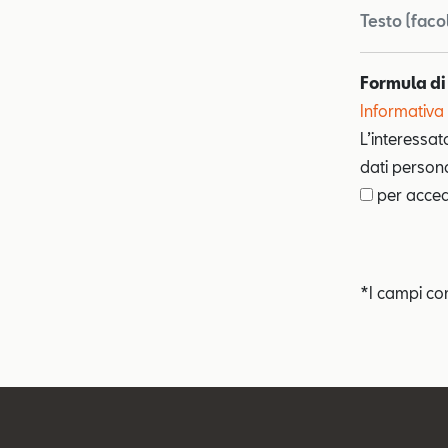
Testo (faco
Formula di
Informativa 
L’interessat
dati personal
per accede
*I campi co