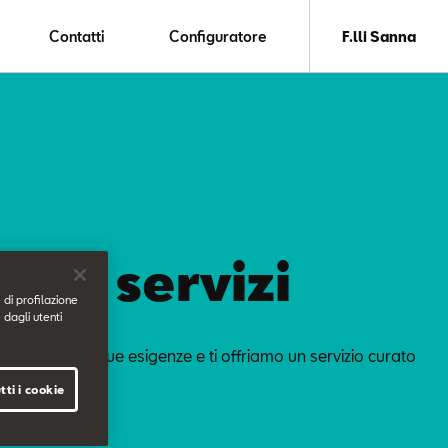
Contatti
Configuratore
F.lli Sanna
ostri servizi
 di profilazione
 dagli utenti
o cura delle tue esigenze e ti offriamo un servizio curato
dettagli.
tti i cookie