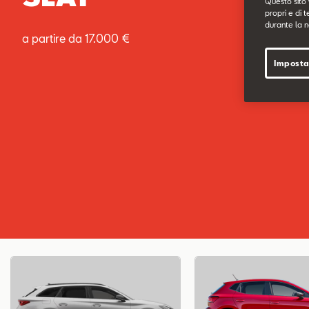
Questo sito 
propri e di t
durante la n
a partire da 17.000 €
Imposta