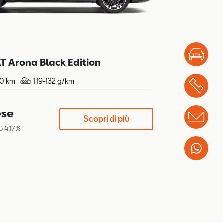
Test
 Arona Black Edition
00 km
119-132 g/km
Chi
se
Info
Scopri di più
G 4,17%
Wha