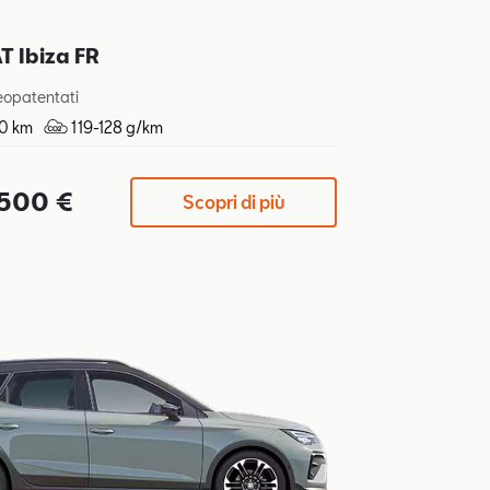
 Ibiza FR
eopatentati
00 km
119-128 g/km
.500 €
Scopri di più