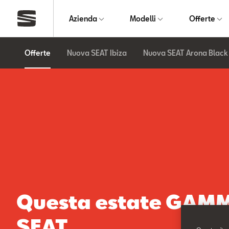
Azienda
Modelli
Offerte
Offerte
Nuova SEAT Ibiza
Nuova SEAT Arona Black 
Questa estate GAM
SEAT