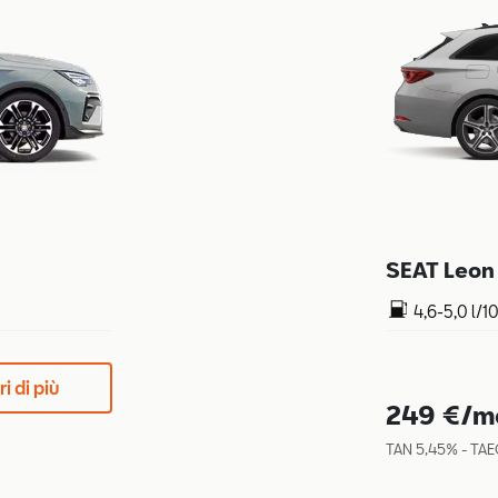
SEAT Leon 
4,6-5,0 l/
i di più
249 €/m
TAN 5,45% - TAE