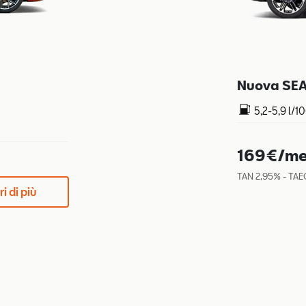
Nuova SEAT
5,2-5,9 l/1
169€/me
TAN 2,95% - TAE
i di più