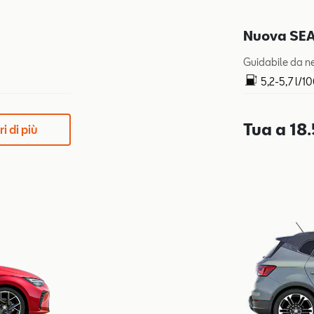
Nuova SEAT
Guidabile da n
5,2-5,7 l/1
Tua a 18
i di più