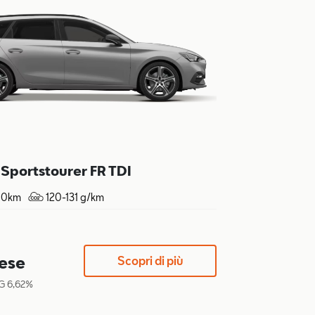
Sportstourer FR TDI
100km
120-131 g/km
ese
Scopri di più
G 6,62%