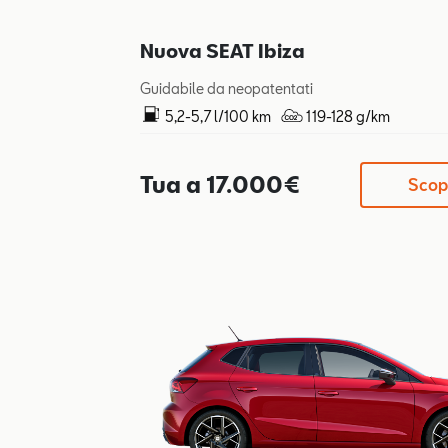
Nuova SEAT Ibiza
Guidabile da neopatentati
5,2-5,7 l/100 km
119-128 g/km
Tua a 17.000€
Scopr