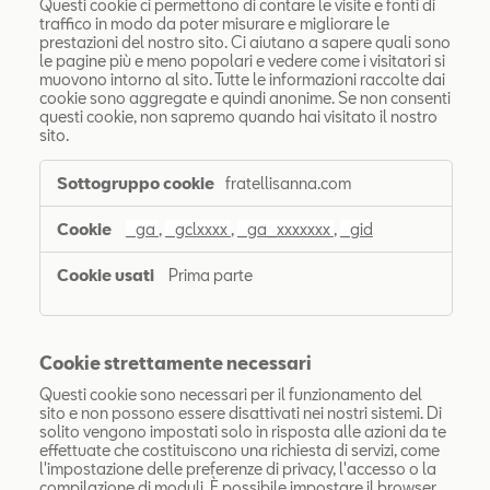
Questi cookie ci permettono di contare le visite e fonti di
traffico in modo da poter misurare e migliorare le
prestazioni del nostro sito. Ci aiutano a sapere quali sono
le pagine più e meno popolari e vedere come i visitatori si
muovono intorno al sito. Tutte le informazioni raccolte dai
cookie sono aggregate e quindi anonime. Se non consenti
questi cookie, non sapremo quando hai visitato il nostro
sito.
Cookie
fratellisanna.com
di
prestazione
_ga
,
_gclxxxx
,
_ga_xxxxxxx
,
_gid
Prima parte
Cookie strettamente necessari
Questi cookie sono necessari per il funzionamento del
sito e non possono essere disattivati ​​nei nostri sistemi. Di
solito vengono impostati solo in risposta alle azioni da te
effettuate che costituiscono una richiesta di servizi, come
l'impostazione delle preferenze di privacy, l'accesso o la
Test
compilazione di moduli. È possibile impostare il browser