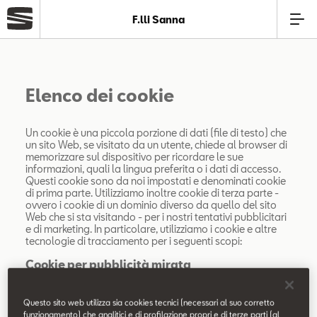
F.lli Sanna
Azienda
Elenco dei cookie
Modelli
Un cookie è una piccola porzione di dati (file di testo) che
un sito Web, se visitato da un utente, chiede al browser di
Offerte
memorizzare sul dispositivo per ricordare le sue
informazioni, quali la lingua preferita o i dati di accesso.
Questi cookie sono da noi impostati e denominati cookie
Service
di prima parte. Utilizziamo inoltre cookie di terza parte -
ovvero i cookie di un dominio diverso da quello del sito
Web che si sta visitando - per i nostri tentativi pubblicitari
e di marketing. In particolare, utilizziamo i cookie e altre
Business
tecnologie di tracciamento per i seguenti scopi:
Cookie per pubblicità mirata
SEAT Usato Certificato
Questi cookie possono essere impostati tramite il nostro
sito dai nostri partner pubblicitari. Possono essere
Questo sito web utilizza sia cookies tecnici (necessari al suo corretto
utilizzati da queste aziende per costruire un profilo dei
funzionamento) che analitici e di profilazione propri e di terze parti (al