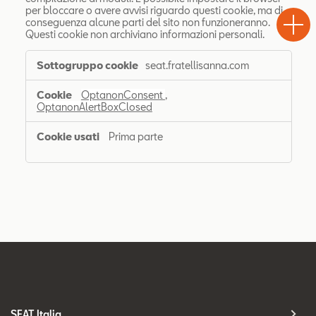
Chiama
Informaz
WhatsA
per bloccare o avere avvisi riguardo questi cookie, ma di
Drive
conseguenza alcune parti del sito non funzioneranno.
Questi cookie non archiviano informazioni personali.
Cookie
seat.fratellisanna.com
strettamente
necessari
OptanonConsent
,
OptanonAlertBoxClosed
Prima parte
SEAT Italia