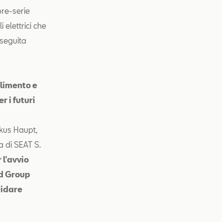
pre-serie
 elettrici che
 seguita
ilimento e
r i futuri
kus Haupt,
a di SEAT S.
 l’avvio
nd Group
uidare