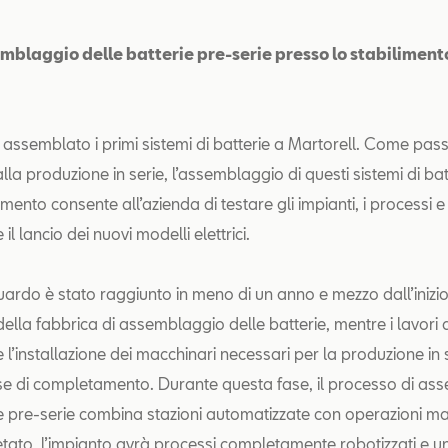
semblaggio delle batterie pre-serie presso lo stabiliment
 assemblato i primi sistemi di batterie a Martorell. Come pas
lla produzione in serie, l’assemblaggio di questi sistemi di bat
mento consente all’azienda di testare gli impianti, i processi e 
il lancio dei nuovi modelli elettrici.
ardo è stato raggiunto in meno di un anno e mezzo dall’inizio
ella fabbrica di assemblaggio delle batterie, mentre i lavori d
 l’installazione dei macchinari necessari per la produzione in
se di completamento. Durante questa fase, il processo di as
ie pre-serie combina stazioni automatizzate con operazioni m
tato, l’impianto avrà processi completamente robotizzati e u