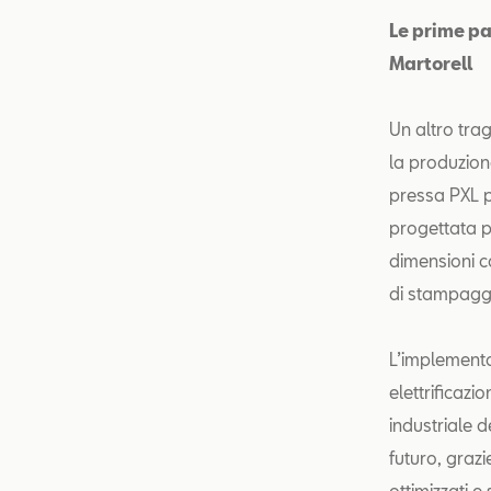
Le prime pa
Martorell
Un altro tra
la produzion
pressa PXL p
progettata p
dimensioni c
di stampaggio
L’implementa
elettrificazi
industriale d
futuro, grazi
ottimizzati e 