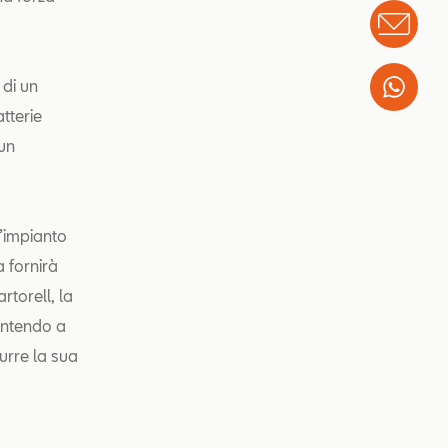
Info
 di un
Wha
tterie
un
l’impianto
 fornirà
torell, la
entendo a
durre la sua