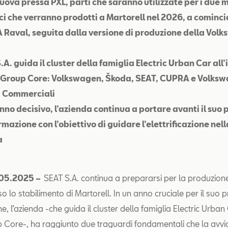
nuova pressa PXL, parti che saranno utilizzate per i due 
ici che verranno prodotti a Martorell nel 2026, a cominci
Raval, seguita dalla versione di produzione della Volk
.A. guida il cluster della famiglia Electric Urban Car all’
 Group Core: Volkswagen, Škoda, SEAT, CUPRA e Volks
i Commerciali
anno decisivo, l’azienda continua a portare avanti il suo 
rmazione con l’obiettivo di guidare l’elettrificazione nel
a
.05.2025 –
SEAT S.A. continua a prepararsi per la produzione 
sso lo stabilimento di Martorell. In un anno cruciale per il suo 
one, l’azienda -che guida il cluster della famiglia Electric Urban
Core-, ha raggiunto due traguardi fondamentali che la avvi