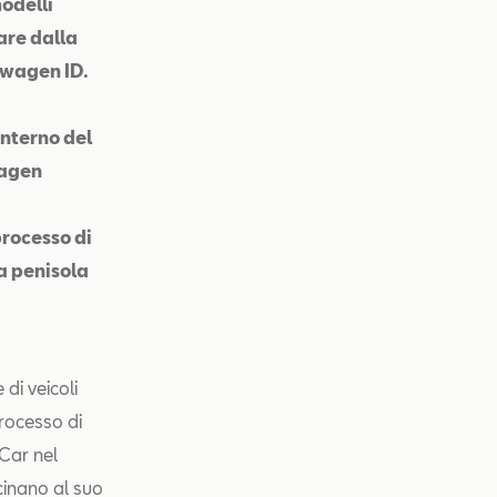
modelli
are dalla
swagen ID.
interno del
wagen
processo di
la penisola
di veicoli
processo di
 Car nel
cinano al suo