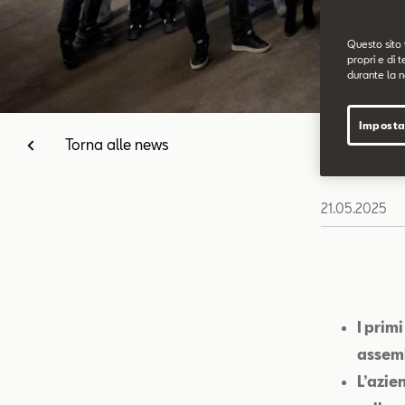
Questo sito 
propri e di t
durante la n
Imposta
Torna alle news
21.05.2025
I prim
assemb
L’azie