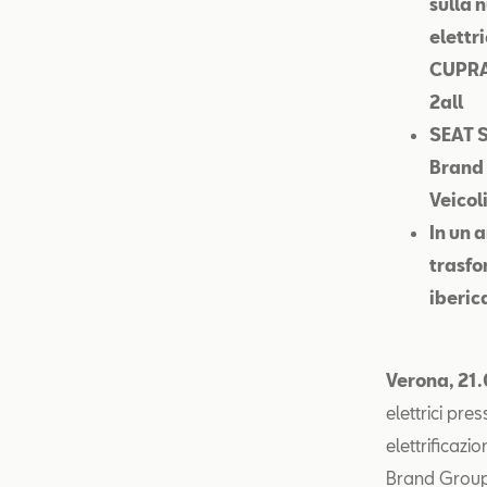
sulla 
elettr
CUPRA 
2all
SEAT S
Brand
Veicol
In un 
trasfo
iberic
Verona, 21
elettrici pre
elettrificazi
Brand Group 