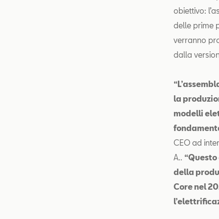
obiettivo: l’
delle prime p
verranno pro
dalla versio
“L’assembla
la produzion
modelli ele
fondamental
CEO ad inter
A..
“Questo 
della produ
Core nel 20
l’elettrific