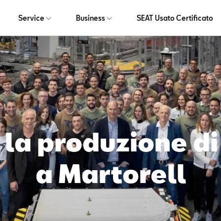
Service
Business
SEAT Usato Certificato
 la produzione di
a Martorell