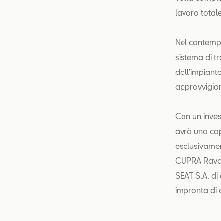
lavoro totale
Nel contempo
sistema di t
dall’impiant
approvvigion
Con un inves
avrà una cap
esclusivamen
CUPRA Raval 
SEAT S.A. di 
impronta di 