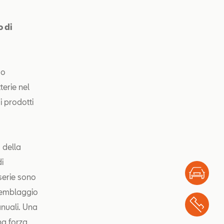
o di
so
terie nel
i prodotti
 della
i
Test
 serie sono
semblaggio
Chi
anuali. Una
na forza