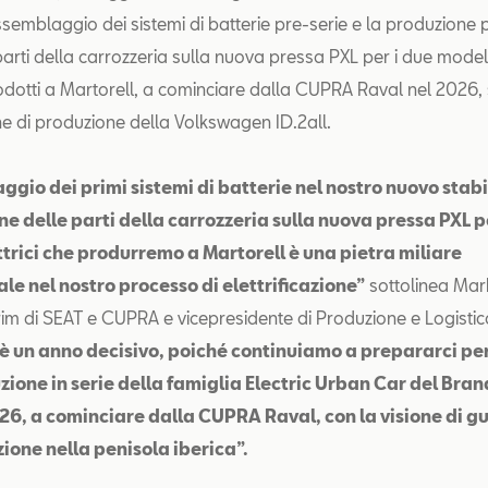
assemblaggio dei sistemi di batterie pre-serie e la produzione 
arti della carrozzeria sulla nuova pressa PXL per i due modelli
dotti a Martorell, a cominciare dalla CUPRA Raval nel 2026,
ne di produzione della Volkswagen ID.2all.
ggio dei primi sistemi di batterie nel nostro nuovo stab
e delle parti della carrozzeria sulla nuova pressa PXL pe
ttrici che produrremo a Martorell è una pietra miliare
e nel nostro processo di elettrificazione”
sottolinea Mar
im di SEAT e CUPRA e vicepresidente di Produzione e Logistic
è un anno decisivo, poiché continuiamo a prepararci per
zione in serie della famiglia Electric Urban Car del Bra
26, a cominciare dalla CUPRA Raval, con la visione di g
azione nella penisola iberica”.