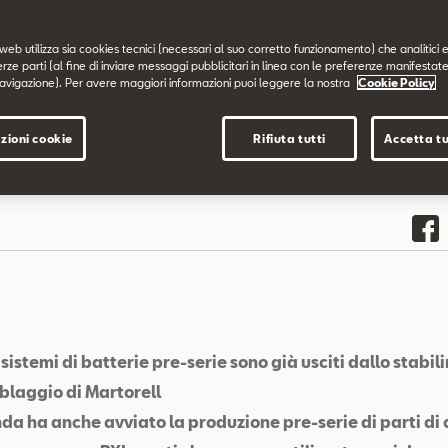
web utilizza sia cookies tecnici (necessari al suo corretto funzionamento) che analitici e
erze parti (al fine di inviare messaggi pubblicitari in linea con le preferenze manifestate
avigazione). Per avere maggiori informazioni puoi leggere la nostra
Cookie Policy
zioni cookie
Rifiuta tutti
Accetta tu
i sistemi di batterie pre-serie sono già usciti dallo stabil
laggio di Martorell
nda ha anche avviato la produzione pre-serie di parti di