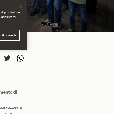
 di profilazione
 dagli utenti
tti i cookie
imento di
 carrozzeria