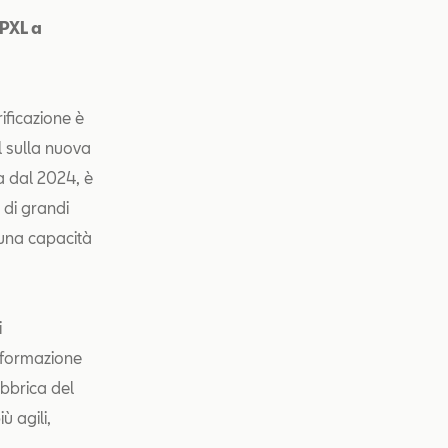
 PXL a
ificazione è
l sulla nuova
a dal 2024, è
 di grandi
 una capacità
i
asformazione
abbrica del
ù agili,