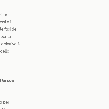
n Car a
ssi e i
e fasi del
 per la
’obiettivo è
 della
nd Group
ia per