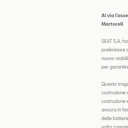
Al via l’as
Martorell
SEAT S.A. ha
preliminare a
nuovo stabili
per garantire 
Questo tragu
costruzione d
costruzione e
ancora in fa
delle batter
volta comple