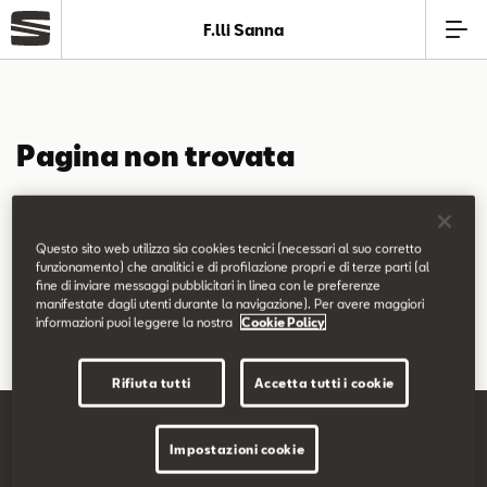
F.lli Sanna
Azienda
Pagina non trovata
Modelli
La pagina richiesta non è stata trovata.
Offerte
Questo sito web utilizza sia cookies tecnici (necessari al suo corretto
Puoi continuare a esplorare il sito usando il menù di navigazione
funzionamento) che analitici e di profilazione propri e di terze parti (al
fine di inviare messaggi pubblicitari in linea con le preferenze
qui sopra.
Service
manifestate dagli utenti durante la navigazione). Per avere maggiori
informazioni puoi leggere la nostra
Cookie Policy
Business
Rifiuta tutti
Accetta tutti i cookie
SEAT Usato Certificato
Impostazioni cookie