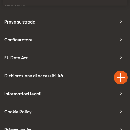
Contatti
SEAT Italia
Configuratore
Prova su strada
Configuratore
EU Data Act
Test
Chiama
Informaz
WhatsA
Drive
Dichiarazione di accessibilità
Informazioni legali
Cookie Policy
Privacy policy